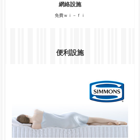
網絡設施
免費ｗｉ－ｆｉ
便利設施