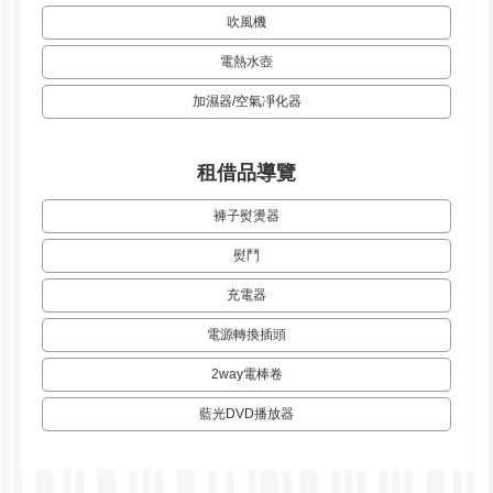
吹風機
電熱水壺
加濕器/空氣凈化器
租借品導覽
褲子熨燙器
熨鬥
充電器
電源轉換插頭
2way電棒卷
藍光DVD播放器