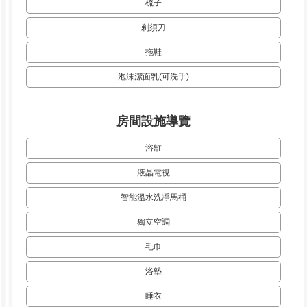
梳子
剃須刀
拖鞋
泡沫潔面乳(可洗手)
房間設施導覽
浴缸
液晶電視
智能溫水洗凈馬桶
獨立空調
毛巾
浴墊
睡衣