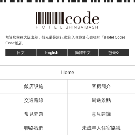
無論您前往大阪出差，觀光還是旅行,
歡迎入住位於心齋橋的「(Hotel Code)
Code飯店」
日文
English
簡體中文
한국어
Home
飯店設施
客房簡介
交通路線
周邊景點
常見問題
意見建議
聯絡我們
未成年人住宿協議